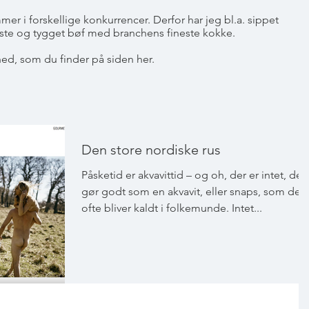
r i forskellige konkurrencer. Derfor har jeg bl.a. sippet
 oste og tygget bøf med branchens fineste kokke.
hed, som du finder på siden her.
Den store nordiske rus
Påsketid er akvavittid – og oh, der er intet, der
gør godt som en akvavit, eller snaps, som den
ofte bliver kaldt i folkemunde. Intet...