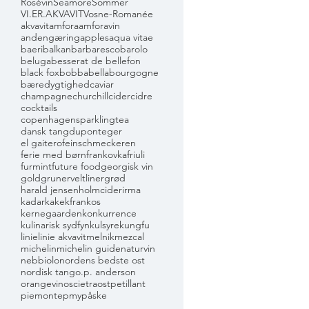
Rosévin
Seamore
Sommer
VI.ER.AKVAVIT
Vosne-Romanée
akvavit
amfora
amforavin
andengæring
apples
aqua vitae
baeri
balkan
barbaresco
barolo
beluga
besserat de bellefon
black fox
bobbabella
bourgogne
bæredygtighed
caviar
champagne
churchill
cider
cidre
cocktails
copenhagensparklingtea
dansk tang
dupont
eger
el gaitero
feinschmeckeren
ferie med børn
frankovka
friuli
furmint
future food
georgisk vin
gold
grunerveltliner
grød
harald jensen
holmcider
irma
kadarka
kekfrankos
kernegaarden
konkurrence
kulinarisk sydfyn
kulsyre
kungfu
linie
linie akvavit
melnik
mezcal
michelin
michelin guide
naturvin
nebbiolo
nordens bedste ost
nordisk tang
o.p. anderson
orangevin
oscietra
ost
petillant
piemonte
pmy
påske