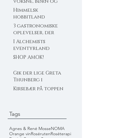
voksne, børn og
bamser
Himmelsk
hobbitland
3 gastronomiske
oplevelser, der
ikke flækker dig
I Alchemists
eventyrland
SHOP AMOK!
Gik der lige Greta
Thunberg i
Michelin?
Kirsebær på toppen
Tags
Agnes & René Mosse
NOMA
Orange vin
Roséruten
Roséterapi