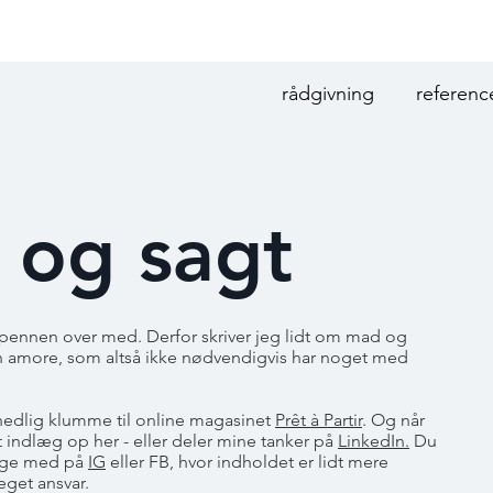
rådgivning
referenc
 og sagt
er pennen over med. Derfor skriver jeg lidt om mad og
n amore, som altså ikke nødvendigvis har noget med
ånedlig klumme til online magasinet
Prêt à Partir
. Og når
t indlæg op her - eller deler mine tanker på
LinkedIn.
Du
ølge med på
IG
eller FB, hvor indholdet er lidt mere
eget ansvar.