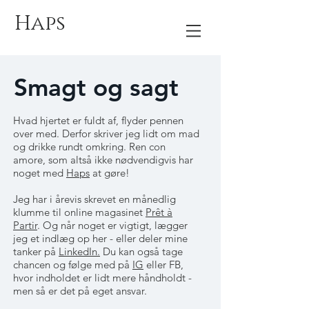
Haps
Smagt og sagt
Hvad hjertet er fuldt af, flyder pennen
over med. Derfor skriver jeg lidt om mad
og drikke rundt omkring. Ren con
amore, som altså ikke nødvendigvis har
noget med
Haps
at gøre!
Jeg har i årevis skrevet en månedlig
klumme til online magasinet
Prêt à
Partir
. Og når noget er vigtigt, lægger
jeg et indlæg op her - eller deler mine
tanker på
LinkedIn.
Du kan også tage
chancen og følge med på
IG
eller FB,
hvor indholdet er lidt mere håndholdt -
men så er det på eget ansvar.