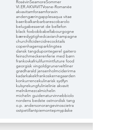
Rosévin
Seamore
Sommer
VI.ER.AKVAVIT
Vosne-Romanée
akvavit
amfora
amforavin
andengæring
apples
aqua vitae
baeri
balkan
barbaresco
barolo
beluga
besserat de bellefon
black fox
bobbabella
bourgogne
bæredygtighed
caviar
champagne
churchill
cider
cidre
cocktails
copenhagensparklingtea
dansk tang
dupont
eger
el gaitero
feinschmeckeren
ferie med børn
frankovka
friuli
furmint
future food
georgisk vin
gold
grunerveltliner
grød
harald jensen
holmcider
irma
kadarka
kekfrankos
kernegaarden
konkurrence
kulinarisk sydfyn
kulsyre
kungfu
linie
linie akvavit
melnik
mezcal
michelin
michelin guide
naturvin
nebbiolo
nordens bedste ost
nordisk tang
o.p. anderson
orangevin
oscietra
ost
petillant
piemonte
pmy
påske