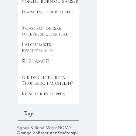
voksne, børn og bamser
Himmelsk hobbitland
3 gastronomiske
oplevelser, der ikke
flækker dig
I Alchemists
eventyrland
SHOP AMOK!
Gik der lige Greta
Thunberg i Michelin?
Kirsebær på toppen
Tags
Agnes & René Mosse
NOMA
Orange vin
Roséruten
Roséterapi