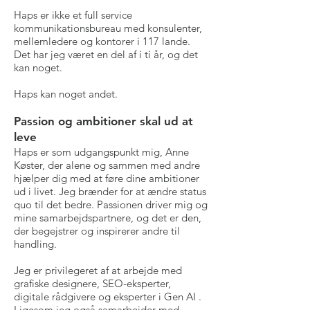
Haps er ikke et full service
kommunikationsbureau med konsulenter,
mellemledere og kontorer i 117 lande.
Det har jeg været en del af i ti år, og det
kan noget.
Haps kan noget andet.
Passion og ambitioner skal ud at
leve
Haps er som udgangspunkt mig,
Anne
Køster
, der alene og sammen med andre
hjælper dig med at føre dine ambitioner
ud i livet. Jeg brænder for at ændre status
quo til det bedre. Passionen driver mig og
mine samarbejdspartnere, og det er den,
der begejstrer og inspirerer andre til
handling.
Jeg er privilegeret af at arbejde med
grafiske designere, SEO-eksperter,
digitale rådgivere og eksperter i Gen AI .
Ligesom jeg også samarbejder med