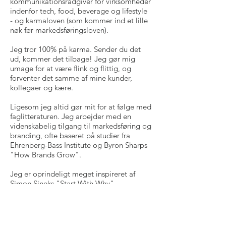
kommunikationsrådgiver for virksomheder
indenfor tech, food, beverage og lifestyle
- og karmaloven (som kommer ind et lille
nøk før markedsføringsloven).
Jeg tror 100% på karma. Sender du det
ud, kommer det tilbage! Jeg gør mig
umage for at være flink og flittig, og
forventer det samme af mine kunder,
kollegaer og kære.
Ligesom jeg altid gør mit for at følge med
faglitteraturen. Jeg arbejder med en
videnskabelig tilgang til markedsføring og
branding, ofte baseret på studier fra
Ehrenberg-Bass Institute og Byron Sharps
"How Brands Grow".
Jeg er oprindeligt meget inspireret af
Simon Sineks "Start With Why",
Alexander Chernevs "Strategic Brand
Management" og Joep Cornelissens
”Corporate Communication”, ligesom
jeg ofte gør brug af pointer fra Mark