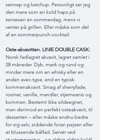
sennep og ketchup. Personligt ser jeg 
den mere som en kold haps på 
terrassen en sommerdag, mens vi 
venter på grillen. Eller måske som del 
af en sommerpunch-cocktail.
Oste-akvavitten. LINIE DOUBLE CASK:
Norsk fadlagret akvavit, lagret samlet i 
28 måneder. Dyb, mørk og rund og 
minder mere om en whisky eller en 
anden avec-type, end en typisk 
kommenakvavit. Smag af sherryfade, 
rosiner, vanille, mandler, stjerneanis og 
kommen. Bestemt ikke sildeegnet, 
men derimod en perfekt osteakvavit, til 
desserten – eller måske endnu bedre 
for sig selv, siddende foran pejsen eller 
et blussende bålfad. Servér ved 
stuetemperatur – og aldrig-aldrig kold!