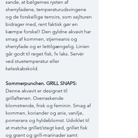
sande, at bølgernes rysten af 
sherryfadene, temperaturudsvingene 
og de forskellige terroirs, som sejlturen 
bidrager med, rent faktisk gør en 
kæmpe forskel! Den gyldne akvavit har 
smag af kommen, stjerneanis og 
sherryfade og er lettilgængelig. Linien 
går godt til røget fisk, fx laks. Servér 
ved stuetemperatur eller 
køleskabskold.  
Sommerpunchen. GRILL SNAPS:
Denne akvavit er designet til 
grillaftenen. Overraskende 
blomstrende, frisk og feminin. Smag af 
kommen, koriander og anis, vanilje, 
pomerans og hyldeblomst. Udviklet til 
at matche grillet/stegt kød, grillet fisk 
og grønt og grill-marinader samt 