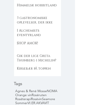
Himmelsk hobbitland
3 gastronomiske
oplevelser, der ikke
flækker dig
I Alchemists
eventyrland
SHOP AMOK!
Gik der lige Greta
Thunberg i Michelin?
Kirsebær på toppen
Tags
Agnes & René Mosse
NOMA
Orange vin
Roséruten
Roséterapi
Rosévin
Seamore
Sommer
VI.ER.AKVAVIT