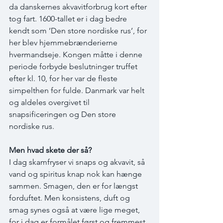
da danskernes akvavitforbrug kort efter 
tog fart. 1600-tallet er i dag bedre 
kendt som ’Den store nordiske rus’, for 
her blev hjemmebrænderierne 
hvermandseje. Kongen måtte i denne 
periode forbyde beslutninger truffet 
efter kl. 10, for her var de fleste 
simpelthen for fulde. Danmark var helt 
og aldeles overgivet til 
snapsificeringen og Den store 
nordiske rus.
Men hvad skete der så? 
I dag skamfryser vi snaps og akvavit, så 
vand og spiritus knap nok kan hænge 
sammen. Smagen, den er for længst 
forduftet. Men konsistens, duft og 
smag synes også at være lige meget, 
for i dag er formålet først og fremmest, 