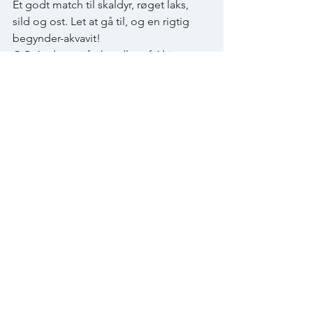
Et godt match til skaldyr, røget laks, 
sild og ost. Let at gå til, og en rigtig 
begynder-akvavit!  
O.P. Anderson forhandles af Altia 
Danmark, hvor du kan finde 
information om de mange varianter af 
O.P. Anderson www.altiadenmark.com .
New Kid in Town. VI.ER.DANMARK:
Akvavit-udfordreren og den akvavit-
revolutionære Frederick-Sebastian 
Krause har sat sig for at genvinde 
akvavittens tabte domæne og 
genindsætte akvavit på den 
internationale scene. Det er indtil 
videre gået ganske godt med disse to 
luksus-akvavitter fra VI.ER. Her i den 
første og oprindelige version 
VI.ER.DANMARK på kommen og 