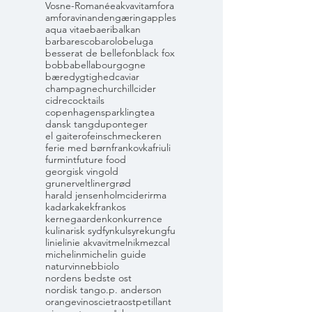
Vosne-Romanée
akvavit
amfora
amforavin
andengæring
apples
aqua vitae
baeri
balkan
barbaresco
barolo
beluga
besserat de bellefon
black fox
bobbabella
bourgogne
bæredygtighed
caviar
champagne
churchill
cider
cidre
cocktails
copenhagensparklingtea
dansk tang
dupont
eger
el gaitero
feinschmeckeren
ferie med børn
frankovka
friuli
furmint
future food
georgisk vin
gold
grunerveltliner
grød
harald jensen
holmcider
irma
kadarka
kekfrankos
kernegaarden
konkurrence
kulinarisk sydfyn
kulsyre
kungfu
linie
linie akvavit
melnik
mezcal
michelin
michelin guide
naturvin
nebbiolo
nordens bedste ost
nordisk tang
o.p. anderson
orangevin
oscietra
ost
petillant