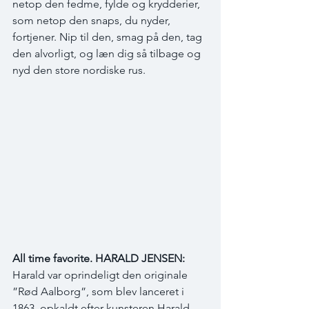
netop den fedme, fylde og krydderier, 
som netop den snaps, du nyder, 
fortjener. Nip til den, smag på den, tag 
den alvorligt, og læn dig så tilbage og 
nyd den store nordiske rus.     
All time favorite. HARALD JENSEN:
Harald var oprindeligt den originale 
”Rød Aalborg”, som blev lanceret i 
1863, opkaldt efter kunsteren Harald 