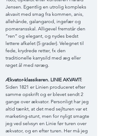
Jensen. Egentlig en utrolig kompleks 
akvavit med smag fra kommen, anis, 
allehånde, galangarod, ingefær og 
pomeransskal. Alligevel fremstår den 
”ren” og elegant, og nydes bedst 
lettere afkølet (5 grader). Velegnet til 
fede, krydrede retter, fx den 
traditionelle karrysild med æg eller 
røget ål med røræg.
Ækvator-klassikeren. LINIE AKVAVIT:
Siden 1821 er Linien produceret efter 
samme opskrift og er blevet sendt 2 
gange over ækvator. Personligt har jeg 
altid tænkt, at det med sejlturen var et 
marketing-stunt, men for nyligt smagte 
jeg ved selvsyn en Linie før turen over 
ækvator, og en efter turen. Her må jeg 