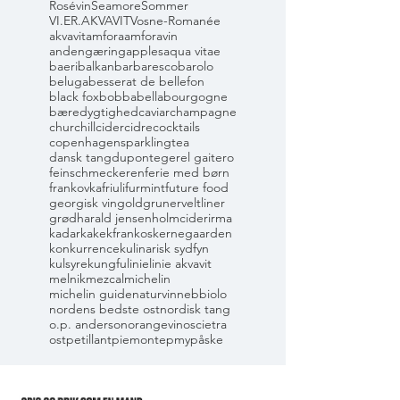
Rosévin
Seamore
Sommer
VI.ER.AKVAVIT
Vosne-Romanée
akvavit
amfora
amforavin
andengæring
apples
aqua vitae
baeri
balkan
barbaresco
barolo
beluga
besserat de bellefon
black fox
bobbabella
bourgogne
bæredygtighed
caviar
champagne
churchill
cider
cidre
cocktails
copenhagensparklingtea
dansk tang
dupont
eger
el gaitero
feinschmeckeren
ferie med børn
frankovka
friuli
furmint
future food
georgisk vin
gold
grunerveltliner
grød
harald jensen
holmcider
irma
kadarka
kekfrankos
kernegaarden
konkurrence
kulinarisk sydfyn
kulsyre
kungfu
linie
linie akvavit
melnik
mezcal
michelin
michelin guide
naturvin
nebbiolo
nordens bedste ost
nordisk tang
o.p. anderson
orangevin
oscietra
ost
petillant
piemonte
pmy
påske