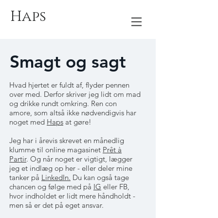
Haps
Smagt og sagt
Hvad hjertet er fuldt af, flyder pennen
over med. Derfor skriver jeg lidt om mad
og drikke rundt omkring. Ren con
amore, som altså ikke nødvendigvis har
noget med
Haps
at gøre!
Jeg har i årevis skrevet en månedlig
klumme til online magasinet
Prêt à
Partir
. Og når noget er vigtigt, lægger
jeg et indlæg op her - eller deler mine
tanker på
LinkedIn.
Du kan også tage
chancen og følge med på
IG
eller FB,
hvor indholdet er lidt mere håndholdt -
men så er det på eget ansvar.