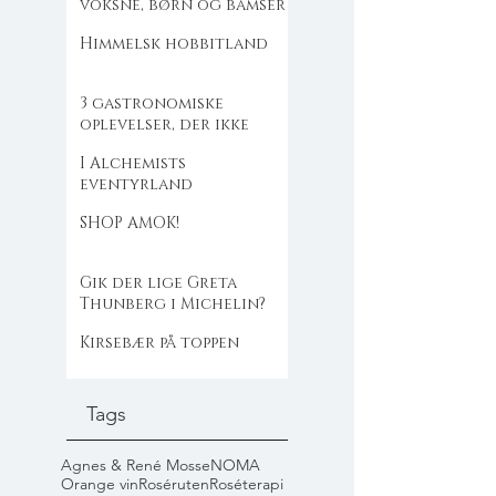
voksne, børn og bamser
Himmelsk hobbitland
3 gastronomiske
oplevelser, der ikke
flækker dig
I Alchemists
eventyrland
SHOP AMOK!
Gik der lige Greta
Thunberg i Michelin?
Kirsebær på toppen
Tags
Agnes & René Mosse
NOMA
Orange vin
Roséruten
Roséterapi