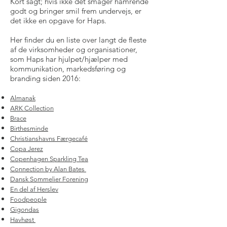
Kort sagt; hvis ikke det smager hamrende
godt og bringer smil frem undervejs, er
det ikke en opgave for Haps.
Her finder du en liste over langt de fleste
af de virksomheder og organisationer,
som Haps har hjulpet/hjælper med
kommunikation, markedsføring og
branding siden 2016:
Almanak
ARK Collection
Brace
Birthesminde
Christianshavns Færgecafé
Copa Jerez
Copenhagen Sparkling Tea
Connection by Alan Bates
Dansk Sommelier Forening
En del af Herslev
Foodpeople
Gigondas
Havhøst