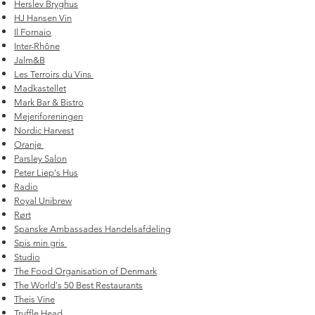
Herslev Bryghus
HJ Hansen Vin
Il Fornaio
Inter-Rhône
Jalm&B
Les Terroirs du Vins
Madkastellet
Mark Bar & Bistro
Mejeriforeningen
Nordic Harvest
Oranje
Parsley Salon
Peter Liep's Hus
Radio
Royal Unibrew
Rørt
Spanske Ambassades Handelsafdeling
Spis min gris
Studio
The Food Organisation of Denmark
The World's
50 Best Restaurants
Theis Vine
Truffle Head