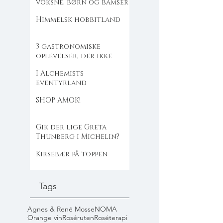
voksne, børn og bamser
Himmelsk hobbitland
3 gastronomiske
oplevelser, der ikke
flækker dig
I Alchemists
eventyrland
SHOP AMOK!
Gik der lige Greta
Thunberg i Michelin?
Kirsebær på toppen
Tags
Agnes & René Mosse
NOMA
Orange vin
Roséruten
Roséterapi