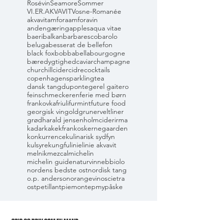
Rosévin
Seamore
Sommer
VI.ER.AKVAVIT
Vosne-Romanée
akvavit
amfora
amforavin
andengæring
apples
aqua vitae
baeri
balkan
barbaresco
barolo
beluga
besserat de bellefon
black fox
bobbabella
bourgogne
bæredygtighed
caviar
champagne
churchill
cider
cidre
cocktails
copenhagensparklingtea
dansk tang
dupont
eger
el gaitero
feinschmeckeren
ferie med børn
frankovka
friuli
furmint
future food
georgisk vin
gold
grunerveltliner
grød
harald jensen
holmcider
irma
kadarka
kekfrankos
kernegaarden
konkurrence
kulinarisk sydfyn
kulsyre
kungfu
linie
linie akvavit
melnik
mezcal
michelin
michelin guide
naturvin
nebbiolo
nordens bedste ost
nordisk tang
o.p. anderson
orangevin
oscietra
ost
petillant
piemonte
pmy
påske