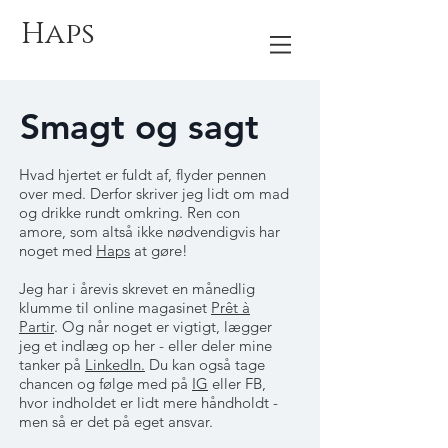
Haps
Smagt og sagt
Hvad hjertet er fuldt af, flyder pennen
over med. Derfor skriver jeg lidt om mad
og drikke rundt omkring. Ren con
amore, som altså ikke nødvendigvis har
noget med
Haps
at gøre!
Jeg har i årevis skrevet en månedlig
klumme til online magasinet
Prêt à
Partir
. Og når noget er vigtigt, lægger
jeg et indlæg op her - eller deler mine
tanker på
LinkedIn.
Du kan også tage
chancen og følge med på
IG
eller FB,
hvor indholdet er lidt mere håndholdt -
men så er det på eget ansvar.