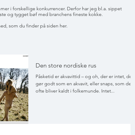
r i forskellige konkurrencer. Derfor har jeg bl.a. sippet
 oste og tygget bøf med branchens fineste kokke.
hed, som du finder på siden her.
Den store nordiske rus
Påsketid er akvavittid – og oh, der er intet, der
gør godt som en akvavit, eller snaps, som den
ofte bliver kaldt i folkemunde. Intet...