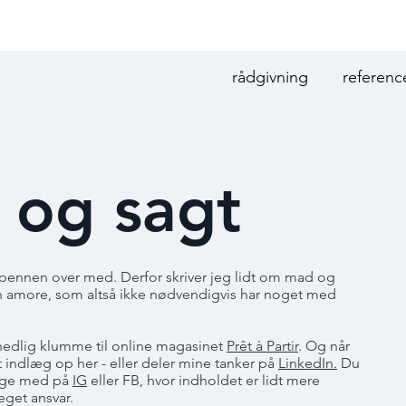
rådgivning
referenc
 og sagt
er pennen over med. Derfor skriver jeg lidt om mad og
n amore, som altså ikke nødvendigvis har noget med
ånedlig klumme til online magasinet
Prêt à Partir
. Og når
t indlæg op her - eller deler mine tanker på
LinkedIn.
Du
ølge med på
IG
eller FB, hvor indholdet er lidt mere
eget ansvar.