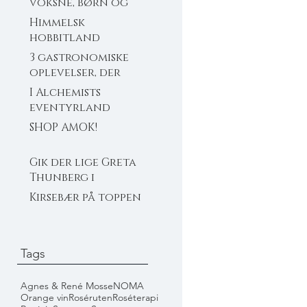
voksne, børn og
bamser
Himmelsk
hobbitland
3 gastronomiske
oplevelser, der
ikke flækker dig
I Alchemists
eventyrland
SHOP AMOK!
Gik der lige Greta
Thunberg i
Michelin?
Kirsebær på toppen
Tags
Agnes & René Mosse
NOMA
Orange vin
Roséruten
Roséterapi