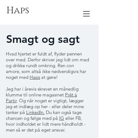
Haps
Smagt og sagt
Hvad hjertet er fuldt af, flyder pennen
over med. Derfor skriver jeg lidt om mad
og drikke rundt omkring. Ren con
amore, som altså ikke nødvendigvis har
noget med
Haps
at gøre!
Jeg har i årevis skrevet en månedlig
klumme til online magasinet
Prêt à
Partir
. Og når noget er vigtigt, lægger
jeg et indlæg op her - eller deler mine
tanker på
LinkedIn.
Du kan også tage
chancen og følge med på
IG
eller FB,
hvor indholdet er lidt mere håndholdt -
men så er det på eget ansvar.