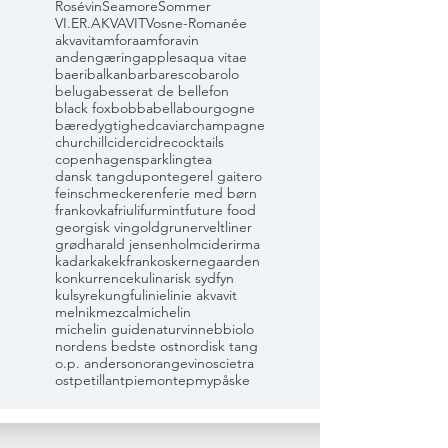
Rosévin
Seamore
Sommer
VI.ER.AKVAVIT
Vosne-Romanée
akvavit
amfora
amforavin
andengæring
apples
aqua vitae
baeri
balkan
barbaresco
barolo
beluga
besserat de bellefon
black fox
bobbabella
bourgogne
bæredygtighed
caviar
champagne
churchill
cider
cidre
cocktails
copenhagensparklingtea
dansk tang
dupont
eger
el gaitero
feinschmeckeren
ferie med børn
frankovka
friuli
furmint
future food
georgisk vin
gold
grunerveltliner
grød
harald jensen
holmcider
irma
kadarka
kekfrankos
kernegaarden
konkurrence
kulinarisk sydfyn
kulsyre
kungfu
linie
linie akvavit
melnik
mezcal
michelin
michelin guide
naturvin
nebbiolo
nordens bedste ost
nordisk tang
o.p. anderson
orangevin
oscietra
ost
petillant
piemonte
pmy
påske