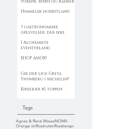
voksne, børn og bamser
Himmelsk hobbitland
3 gastronomiske
oplevelser, der ikke
flækker dig
I Alchemists
eventyrland
SHOP AMOK!
Gik der lige Greta
Thunberg i Michelin?
Kirsebær på toppen
Tags
Agnes & René Mosse
NOMA
Orange vin
Roséruten
Roséterapi