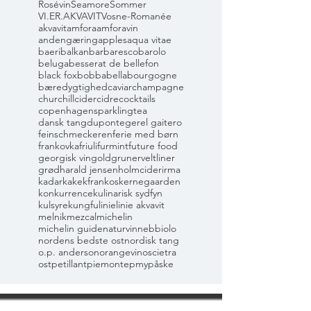
Rosévin
Seamore
Sommer
VI.ER.AKVAVIT
Vosne-Romanée
akvavit
amfora
amforavin
andengæring
apples
aqua vitae
baeri
balkan
barbaresco
barolo
beluga
besserat de bellefon
black fox
bobbabella
bourgogne
bæredygtighed
caviar
champagne
churchill
cider
cidre
cocktails
copenhagensparklingtea
dansk tang
dupont
eger
el gaitero
feinschmeckeren
ferie med børn
frankovka
friuli
furmint
future food
georgisk vin
gold
grunerveltliner
grød
harald jensen
holmcider
irma
kadarka
kekfrankos
kernegaarden
konkurrence
kulinarisk sydfyn
kulsyre
kungfu
linie
linie akvavit
melnik
mezcal
michelin
michelin guide
naturvin
nebbiolo
nordens bedste ost
nordisk tang
o.p. anderson
orangevin
oscietra
ost
petillant
piemonte
pmy
påske