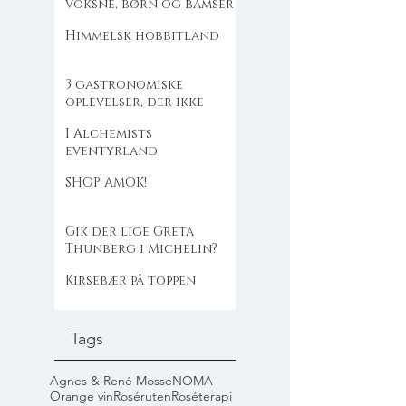
voksne, børn og bamser
Himmelsk hobbitland
3 gastronomiske
oplevelser, der ikke
flækker dig
I Alchemists
eventyrland
SHOP AMOK!
Gik der lige Greta
Thunberg i Michelin?
Kirsebær på toppen
Tags
Agnes & René Mosse
NOMA
Orange vin
Roséruten
Roséterapi