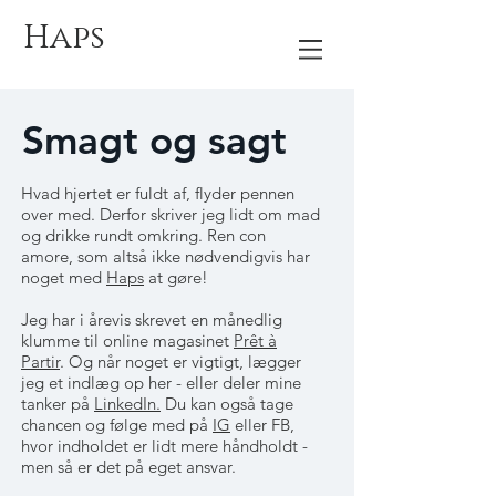
Haps
Smagt og sagt
Hvad hjertet er fuldt af, flyder pennen
over med. Derfor skriver jeg lidt om mad
og drikke rundt omkring. Ren con
amore, som altså ikke nødvendigvis har
noget med
Haps
at gøre!
Jeg har i årevis skrevet en månedlig
klumme til online magasinet
Prêt à
Partir
. Og når noget er vigtigt, lægger
jeg et indlæg op her - eller deler mine
tanker på
LinkedIn.
Du kan også tage
chancen og følge med på
IG
eller FB,
hvor indholdet er lidt mere håndholdt -
men så er det på eget ansvar.