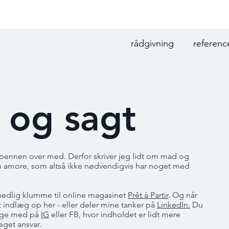
rådgivning
referenc
 og sagt
er pennen over med. Derfor skriver jeg lidt om mad og
n amore, som altså ikke nødvendigvis har noget med
ånedlig klumme til online magasinet
Prêt à Partir
. Og når
t indlæg op her - eller deler mine tanker på
LinkedIn.
Du
ølge med på
IG
eller FB, hvor indholdet er lidt mere
eget ansvar.