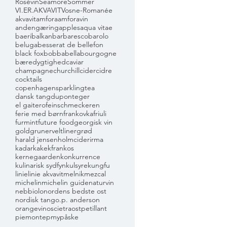
Rosévin
Seamore
Sommer
VI.ER.AKVAVIT
Vosne-Romanée
akvavit
amfora
amforavin
andengæring
apples
aqua vitae
baeri
balkan
barbaresco
barolo
beluga
besserat de bellefon
black fox
bobbabella
bourgogne
bæredygtighed
caviar
champagne
churchill
cider
cidre
cocktails
copenhagensparklingtea
dansk tang
dupont
eger
el gaitero
feinschmeckeren
ferie med børn
frankovka
friuli
furmint
future food
georgisk vin
gold
grunerveltliner
grød
harald jensen
holmcider
irma
kadarka
kekfrankos
kernegaarden
konkurrence
kulinarisk sydfyn
kulsyre
kungfu
linie
linie akvavit
melnik
mezcal
michelin
michelin guide
naturvin
nebbiolo
nordens bedste ost
nordisk tang
o.p. anderson
orangevin
oscietra
ost
petillant
piemonte
pmy
påske