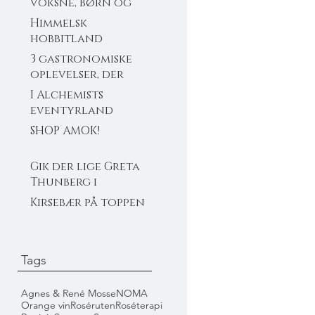
voksne, børn og
bamser
Himmelsk
hobbitland
3 gastronomiske
oplevelser, der
ikke flækker dig
I Alchemists
eventyrland
SHOP AMOK!
Gik der lige Greta
Thunberg i
Michelin?
Kirsebær på toppen
Tags
Agnes & René Mosse
NOMA
Orange vin
Roséruten
Roséterapi