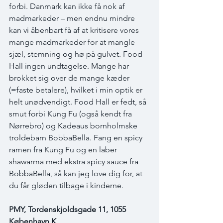
forbi. Danmark kan ikke få nok af 
madmarkeder – men endnu mindre 
kan vi åbenbart få af at kritisere vores 
mange madmarkeder for at mangle 
sjæl, stemning og hø på gulvet. Food 
Hall ingen undtagelse. Mange har 
brokket sig over de mange kæder 
(=faste betalere), hvilket i min optik er 
helt unødvendigt. Food Hall er fedt, så 
smut forbi Kung Fu (også kendt fra 
Nørrebro) og Kadeaus bornholmske 
troldebarn BobbaBella. Fang en spicy 
ramen fra Kung Fu og en laber 
shawarma med ekstra spicy sauce fra 
BobbaBella, så kan jeg love dig for, at 
du får gløden tilbage i kinderne.
PMY, Tordenskjoldsgade 11, 1055 
København K