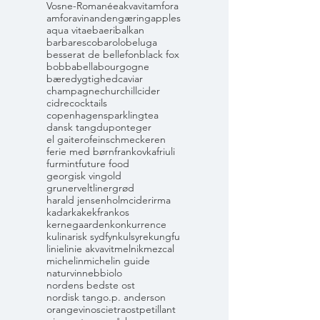
Vosne-Romanée
akvavit
amfora
amforavin
andengæring
apples
aqua vitae
baeri
balkan
barbaresco
barolo
beluga
besserat de bellefon
black fox
bobbabella
bourgogne
bæredygtighed
caviar
champagne
churchill
cider
cidre
cocktails
copenhagensparklingtea
dansk tang
dupont
eger
el gaitero
feinschmeckeren
ferie med børn
frankovka
friuli
furmint
future food
georgisk vin
gold
grunerveltliner
grød
harald jensen
holmcider
irma
kadarka
kekfrankos
kernegaarden
konkurrence
kulinarisk sydfyn
kulsyre
kungfu
linie
linie akvavit
melnik
mezcal
michelin
michelin guide
naturvin
nebbiolo
nordens bedste ost
nordisk tang
o.p. anderson
orangevin
oscietra
ost
petillant