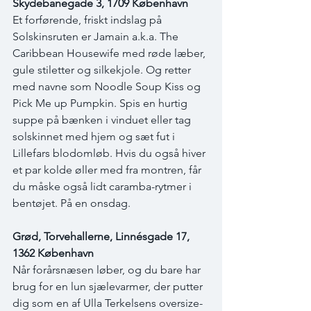
Skydebanegade 3, 1709 København
Et forførende, friskt indslag på 
Solskinsruten er Jamain a.k.a. The 
Caribbean Housewife med røde læber, 
gule stiletter og silkekjole. Og retter 
med navne som Noodle Soup Kiss og 
Pick Me up Pumpkin. Spis en hurtig 
suppe på bænken i vinduet eller tag 
solskinnet med hjem og sæt fut i 
Lillefars blodomløb. Hvis du også hiver 
et par kolde øller med fra montren, får 
du måske også lidt caramba-rytmer i 
bentøjet. På en onsdag.
Grød, Torvehallerne, Linnésgade 17, 
1362 København
Når forårsnæsen løber, og du bare har 
brug for en lun sjælevarmer, der putter 
dig som en af Ulla Terkelsens oversize-