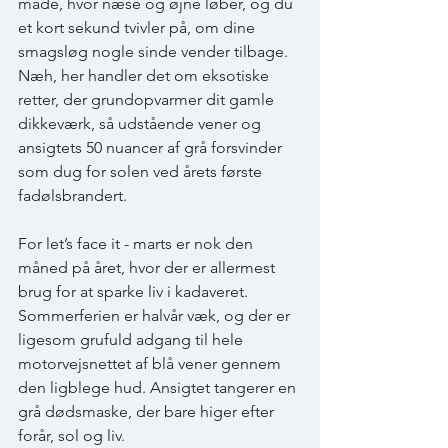
måde, hvor næse og øjne løber, og du 
et kort sekund tvivler på, om dine 
smagsløg nogle sinde vender tilbage. 
Næh, her handler det om eksotiske 
retter, der grundopvarmer dit gamle 
dikkeværk, så udstående vener og 
ansigtets 50 nuancer af grå forsvinder 
som dug for solen ved årets første 
fadølsbrandert.
For let’s face it - marts er nok den 
måned på året, hvor der er allermest 
brug for at sparke liv i kadaveret. 
Sommerferien er halvår væk, og der er 
ligesom grufuld adgang til hele 
motorvejsnettet af blå vener gennem 
den ligblege hud. Ansigtet tangerer en 
grå dødsmaske, der bare higer efter 
forår, sol og liv. 