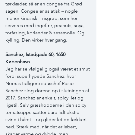
tørklæder, så er en congee fra Grød 
sagen. Congee er asiatisk – nogle 
mener kinesisk – risgrød, som her 
serveres med ingefær, peanuts, soya, 
forårsløg, koriander & sesamolie. Og 
kylling. Den virker hver gang.
Sanchez, Istedgade 60, 1650 
København 
Jeg har selvfølgelig også været et smut 
forbi superhypede Sanchez, hvor 
Nomas tidligere souschef Rosio 
Sanchez slog dørene op i slutningen af 
2017. Sanchez er enkelt, spicy, let og 
ligetil. Selv græshopperne i den spicy 
tomatsuppe sætter bare lidt ekstra 
sving i håret – og glider let og lækkert 
ned. Stærk mad, når det er labert, 
skaber varme og dybde, men 