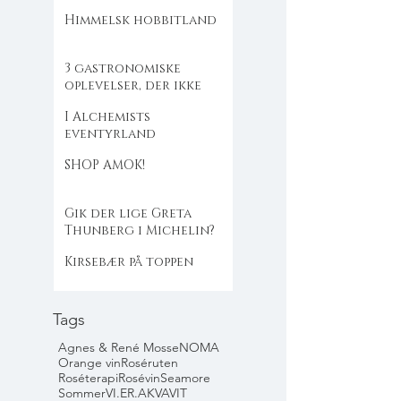
Himmelsk hobbitland
3 gastronomiske
oplevelser, der ikke
flækker dig
I Alchemists
eventyrland
SHOP AMOK!
Gik der lige Greta
Thunberg i Michelin?
Kirsebær på toppen
Tags
Agnes & René Mosse
NOMA
Orange vin
Roséruten
Roséterapi
Rosévin
Seamore
Sommer
VI.ER.AKVAVIT