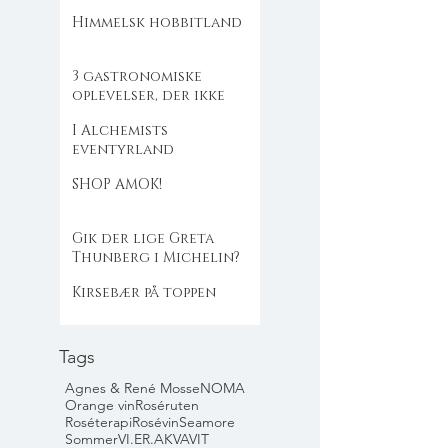
Himmelsk hobbitland
3 gastronomiske
oplevelser, der ikke
flækker dig
I Alchemists
eventyrland
SHOP AMOK!
Gik der lige Greta
Thunberg i Michelin?
Kirsebær på toppen
Tags
Agnes & René Mosse
NOMA
Orange vin
Roséruten
Roséterapi
Rosévin
Seamore
Sommer
VI.ER.AKVAVIT