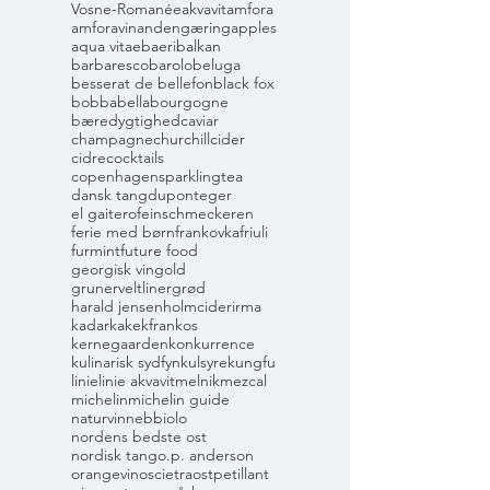
Vosne-Romanée
akvavit
amfora
amforavin
andengæring
apples
aqua vitae
baeri
balkan
barbaresco
barolo
beluga
besserat de bellefon
black fox
bobbabella
bourgogne
bæredygtighed
caviar
champagne
churchill
cider
cidre
cocktails
copenhagensparklingtea
dansk tang
dupont
eger
el gaitero
feinschmeckeren
ferie med børn
frankovka
friuli
furmint
future food
georgisk vin
gold
grunerveltliner
grød
harald jensen
holmcider
irma
kadarka
kekfrankos
kernegaarden
konkurrence
kulinarisk sydfyn
kulsyre
kungfu
linie
linie akvavit
melnik
mezcal
michelin
michelin guide
naturvin
nebbiolo
nordens bedste ost
nordisk tang
o.p. anderson
orangevin
oscietra
ost
petillant