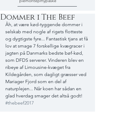
piemonte
pmy
påske
Dommer i The Beef
Åh, at være kød-tyggende dommer i 
selskab med nogle af rigets flotteste 
og dygtigste fyre... Fantastisk tjans at få 
lov at smage 7 forskellige kvægracer i 
jagten på Danmarks bedste bøf-kød, 
som DFDS serverer. Vinderen blev en 
ribeye af Limousine-kvæget fra 
Kildegården, som dagligt græsser ved 
Mariager Fjord som en del af 
naturplejen... Når koen har sådan en 
glad hverdag smager det altså godt! 
#thebeef2017