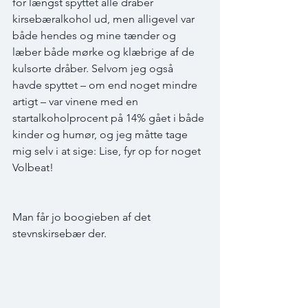
for længst spyttet alle dråber 
kirsebæralkohol ud, men alligevel var 
både hendes og mine tænder og 
læber både mørke og klæbrige af de 
kulsorte dråber. Selvom jeg også 
havde spyttet – om end noget mindre 
artigt – var vinene med en 
startalkoholprocent på 14% gået i både 
kinder og humør, og jeg måtte tage 
mig selv i at sige: Lise, fyr op for noget 
Volbeat!
Man får jo boogieben af det 
stevnskirsebær der.