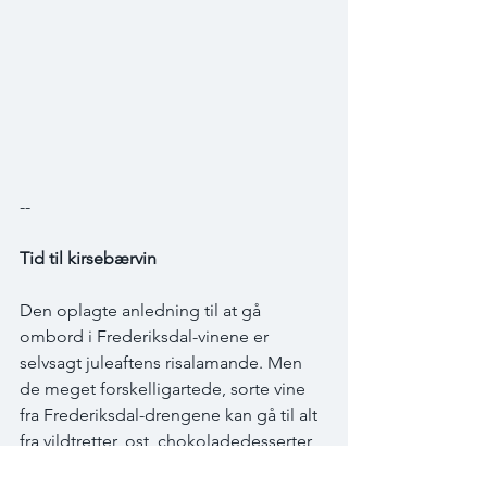
--
Tid til kirsebærvin
Den oplagte anledning til at gå 
ombord i Frederiksdal-vinene er 
selvsagt juleaftens risalamande. Men 
de meget forskelligartede, sorte vine 
fra Frederiksdal-drengene kan gå til alt 
fra vildtretter, ost, chokoladedesserter, 
julekager og til paté.  