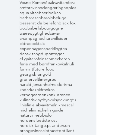
Vosne-Romanée
akvavit
amfora
amforavin
andengæring
apples
aqua vitae
baeri
balkan
barbaresco
barolo
beluga
besserat de bellefon
black fox
bobbabella
bourgogne
bæredygtighed
caviar
champagne
churchill
cider
cidre
cocktails
copenhagensparklingtea
dansk tang
dupont
eger
el gaitero
feinschmeckeren
ferie med børn
frankovka
friuli
furmint
future food
georgisk vin
gold
grunerveltliner
grød
harald jensen
holmcider
irma
kadarka
kekfrankos
kernegaarden
konkurrence
kulinarisk sydfyn
kulsyre
kungfu
linie
linie akvavit
melnik
mezcal
michelin
michelin guide
naturvin
nebbiolo
nordens bedste ost
nordisk tang
o.p. anderson
orangevin
oscietra
ost
petillant