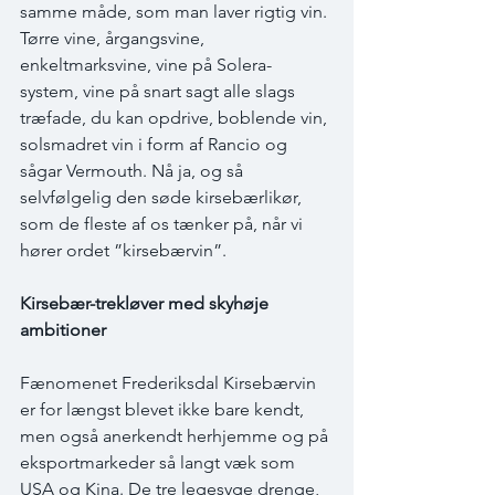
samme måde, som man laver rigtig vin. 
Tørre vine, årgangsvine, 
enkeltmarksvine, vine på Solera-
system, vine på snart sagt alle slags 
træfade, du kan opdrive, boblende vin, 
solsmadret vin i form af Rancio og 
sågar Vermouth. Nå ja, og så 
selvfølgelig den søde kirsebærlikør, 
som de fleste af os tænker på, når vi 
hører ordet ”kirsebærvin”.  
Kirsebær-trekløver med skyhøje 
ambitioner
Fænomenet Frederiksdal Kirsebærvin 
er for længst blevet ikke bare kendt, 
men også anerkendt herhjemme og på 
eksportmarkeder så langt væk som 
USA og Kina. De tre legesyge drenge, 