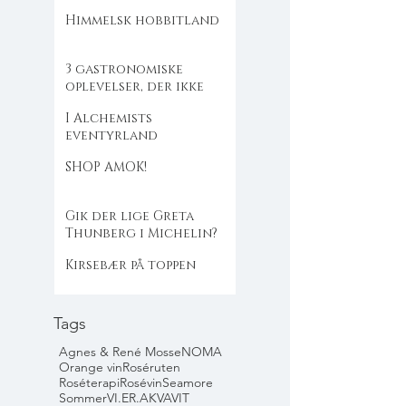
Himmelsk hobbitland
3 gastronomiske
oplevelser, der ikke
flækker dig
I Alchemists
eventyrland
SHOP AMOK!
Gik der lige Greta
Thunberg i Michelin?
Kirsebær på toppen
Tags
Agnes & René Mosse
NOMA
Orange vin
Roséruten
Roséterapi
Rosévin
Seamore
Sommer
VI.ER.AKVAVIT