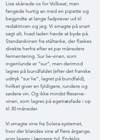
Lise skånede os for Volbeat, men 
fangede hurtig an med en pipette og 
begyndte at lange fadprøver ud til 
redaktricen og jeg. Vi smagte på snart 
sagt alt, hvad laden havde at byde på. 
Standardvinen fra ståltanke, der flaskes 
direkte herfra efter et par måneders 
fermentering. Sur lie-vinen, som 
ingenlunde er ”sur”, men derimod 
lagres på bundfaldet (efter det franske 
udtryk ”sur lie”, lagret på bundfald), 
hvilket giver en fyldigere, rundere og 
sødere vin. Og ikke mindst Reserve-
vinen, som lagres på egetræsfade i op 
til 30 måneder. 
Vi smagte vine fra Solera-systemet, 
hvor der blandes vine af flere årgange, 
som lagres i længere tid. Endelig 